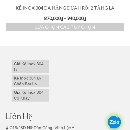
KỆ INOX 304 ĐA NĂNG ĐŨA II RỜI 2 TẦNG LA
870,000
₫
–
940,000
₫
LỰA CHỌN CÁC TÙY CHỌN
Giá Kệ Inox 304
La
Kệ Inox 304 Ly
Chén Bát La
Giá Kệ Inox 304
Có Khay
Liên Hệ
C15/28D Nữ Dân Công, Vĩnh Lộc A