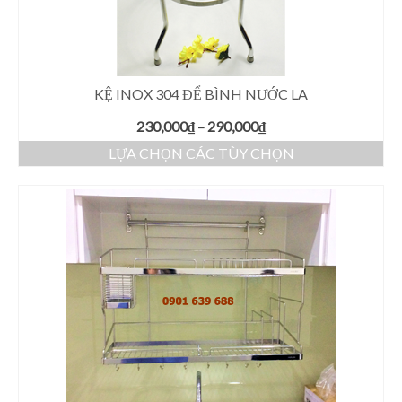
KỆ INOX 304 ĐỂ BÌNH NƯỚC LA
230,000
₫
–
290,000
₫
LỰA CHỌN CÁC TÙY CHỌN