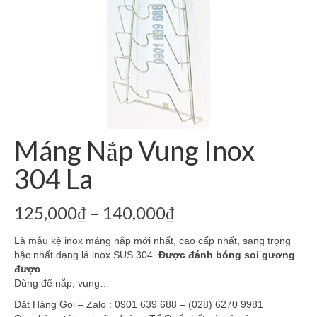
Giá Kệ Inox 304 Bếp Kính
Kệ Góc Inox 304 La
Kệ Inox 304 Bình Nước La
Phụ Kiện Nhà Bếp Khác
Phụ Kiện Phòng Tắm Khác
Máng Nắp Vung Inox
Giá Kệ Inox 304 Có Khay
304 La
Giá Kệ Inox 304 Mờ
125,000
₫
–
140,000
₫
Là mẫu kệ inox máng nắp mới nhất, cao cấp nhất, sang trọng
bậc nhất dạng lá inox SUS 304.
Được đánh bóng soi gương
được
Dùng để nắp, vung…
Đặt Hàng Gọi – Zalo : 0901 639 688 – (028) 6270 9981