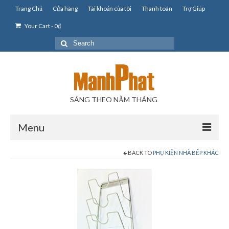
Trang Chủ
Cửa hàng
Tài khoản của tôi
Thanh toán
Trợ Giúp
Your Cart
-
0
₫
Search
for:
SÁNG THEO NĂM THÁNG
Menu
BACK TO
PHỤ KIỆN NHÀ BẾP KHÁC
Phụ Kiện Phòng Tắm
Phụ Kiện Tủ Bếp Inox
Giá Kệ Inox 304 La
Kệ Inox 304 Ly Chén Bát La