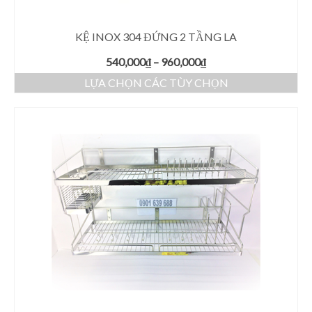
KỆ INOX 304 ĐỨNG 2 TẦNG LA
540,000
₫
–
960,000
₫
LỰA CHỌN CÁC TÙY CHỌN