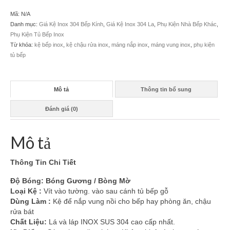
Mã:
N/A
Danh mục:
Giá Kệ Inox 304 Bếp Kính
,
Giá Kệ Inox 304 La
,
Phụ Kiện Nhà Bếp Khác
,
Phụ Kiện Tủ Bếp Inox
Từ khóa:
kệ bếp inox
,
kệ chậu rửa inox
,
máng nắp inox
,
máng vung inox
,
phụ kiện
tủ bếp
Mô tả
Thông tin bổ sung
Đánh giá (0)
Mô tả
Thông Tin Chi Tiết
Độ Bóng: Bóng Gương / Bòng Mờ
Loại Kệ :
Vít vào tường. vào sau cánh tủ bếp gỗ
Dùng Làm :
Kệ để nắp vung nồi cho bếp hay phòng ăn, chậu
rửa bát
Chất Liệu:
Lá và láp INOX SUS 304 cao cấp nhất.