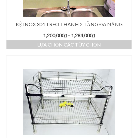
KỆ INOX 304 TREO THANH 2 TẦNG ĐA NĂNG
1,200,000
₫
–
1,284,000
₫
LỰA CHỌN CÁC TÙY CHỌN