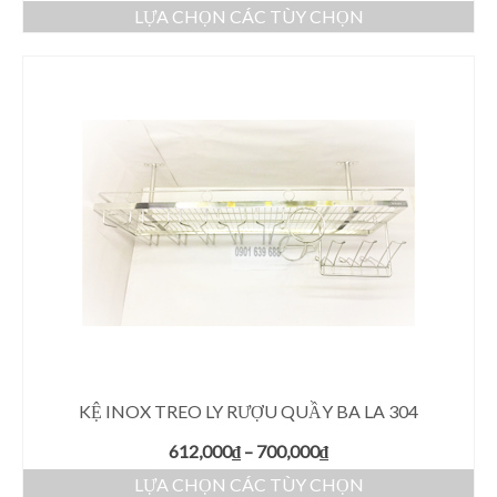
LỰA CHỌN CÁC TÙY CHỌN
KỆ INOX TREO LY RƯỢU QUẦY BA LA 304
612,000
₫
–
700,000
₫
LỰA CHỌN CÁC TÙY CHỌN