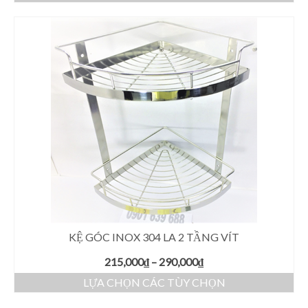
KỆ GÓC INOX 304 LA 2 TẦNG VÍT
215,000
₫
–
290,000
₫
LỰA CHỌN CÁC TÙY CHỌN