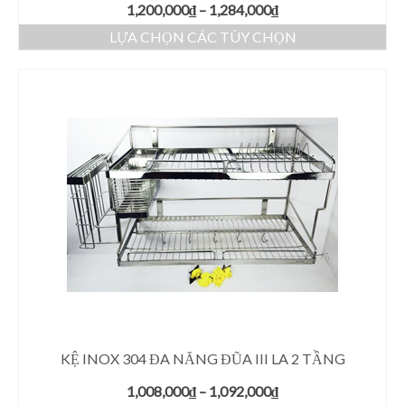
1,200,000
₫
–
1,284,000
₫
LỰA CHỌN CÁC TÙY CHỌN
KỆ INOX 304 ĐA NĂNG ĐŨA III LA 2 TẦNG
1,008,000
₫
–
1,092,000
₫