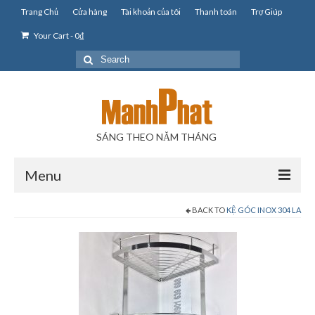
Trang Chủ
Cửa hàng
Tài khoản của tôi
Thanh toán
Trợ Giúp
Your Cart
-
0
₫
Search
for:
SÁNG THEO NĂM THÁNG
Menu
BACK TO
KỆ GÓC INOX 304 LA
Phụ Kiện Phòng Tắm
Phụ Kiện Tủ Bếp Inox
Giá Kệ Inox 304 La
Kệ Inox 304 Ly Chén Bát La