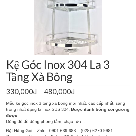
Giá Kệ Inox 304 Bếp Kính
Kệ Góc Inox 304 La
Kệ Inox 304 Bình Nước La
Phụ Kiện Nhà Bếp Khác
Phụ Kiện Phòng Tắm Khác
Kệ Góc Inox 304 La 3
Giá Kệ Inox 304 Có Khay
Tầng Xà Bông
Giá Kệ Inox 304 Mờ
330,000
₫
–
480,000
₫
Mẫu kệ góc inox 3 tầng xà bông mới nhất, cao cấp nhất, sang
trọng nhất dạng lá inox SUS 304.
Được đánh bóng soi gương
được
Dùng để đồ dùng phòng tắm, chậu rửa…
Đặt Hàng Gọi – Zalo : 0901 639 688 – (028) 6270 9981