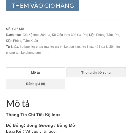
THÊM VÀO GIỎ HÀNG
Mã:
GL3130
Danh mục:
Giá Kệ Inox 304 La
,
Kệ Góc Inox 304 La
,
Phụ Kiện Phòng Tắm
,
Phụ
Kiện Phòng Tắm Khác
Từ khóa:
ke bep
,
ke chau rua
,
ke gia vi
,
ke goc inox
,
ke inox
,
kệ inox la 304
,
ke
phong an
,
ke phong tam
Mô tả
Thông tin bổ sung
Đánh giá (0)
Mô tả
Thông Tin Chi Tiết Kệ Inox
Độ Bóng: Bóng Gương / Bòng Mờ
Loại Kệ :
Vít vào vị trí góc.