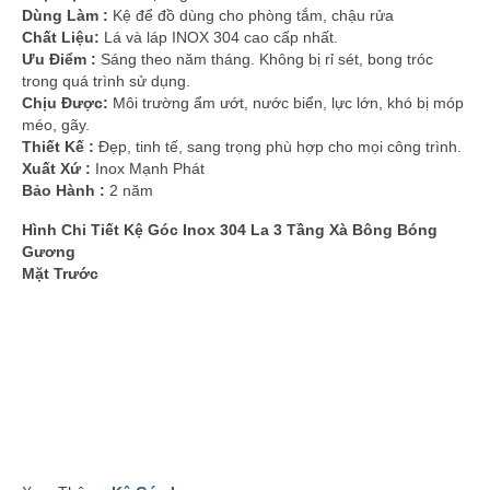
Dùng Làm :
Kệ để đồ dùng cho phòng tắm, chậu rửa
Chất Liệu:
Lá và láp INOX 304 cao cấp nhất.
Ưu Điểm :
Sáng theo năm tháng. Không bị rỉ sét, bong tróc
trong quá trình sử dụng.
Chịu Được:
Môi trường ẩm ướt, nước biển, lực lớn, khó bị móp
méo, gãy.
Thiết Kế :
Đẹp, tinh tế, sang trọng phù hợp cho mọi công trình.
Xuất Xứ :
Inox Mạnh Phát
Bảo Hành :
2 năm
Hình Chi Tiết Kệ Góc Inox 304 La 3 Tầng Xà Bông Bóng
Gương
Mặt Trước