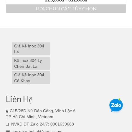
LỰA CHỌN CÁC TÙY CHỌN
Giá Kệ Inox 304
La
Kệ Inox 304 Ly
Chén Bát La
Giá Kệ Inox 304
Có Khay
Liên Hệ
C15/28D Nữ Dân Công, Vĩnh Lộc A
TP Hồ Chí Minh, Vietnam
NVKD ĐT Zalo 24/7: 0901639688
inoxmanhphat@gmail.com