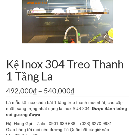
Giá Kệ Inox 304 Bếp Kính
Kệ Góc Inox 304 La
Kệ Inox 304 Bình Nước La
Phụ Kiện Nhà Bếp Khác
Phụ Kiện Phòng Tắm Khác
Kệ Inox 304 Treo Thanh
Giá Kệ Inox 304 Có Khay
1 Tầng La
Giá Kệ Inox 304 Mờ
492,000
₫
–
540,000
₫
Là mẫu kệ inox chén bát 1 tầng treo thanh mới nhất, cao cấp
nhất, sang trọng nhất dạng lá inox SUS 304.
Được đánh bóng
soi gương được
Đặt Hàng Gọi – Zalo : 0901 639 688 – (028) 6270 9981
Giao hàng tới mọi nẻo đường Tổ Quốc bất cứ giờ nào