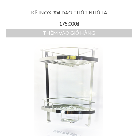
KỆ INOX 304 DAO THỚT NHỎ LA
175,000
₫
THÊM VÀO GIỎ HÀNG