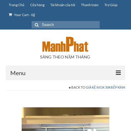
Trang Chủ
Cửa hàng
Tài khoản của tôi
Thanh toán
Trợ Giúp
Your Cart
-
0
₫
Search
for:
SÁNG THEO NĂM THÁNG
Menu
BACK TO
GIÁ KỆ INOX 304 BẾP KÍNH
Phụ Kiện Phòng Tắm
Phụ Kiện Tủ Bếp Inox
Giá Kệ Inox 304 La
Kệ Inox 304 Ly Chén Bát La