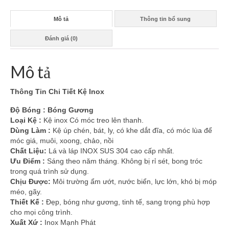
Mô tả
Thông tin bổ sung
Đánh giá (0)
Mô tả
Thông Tin Chi Tiết Kệ Inox
Độ Bóng : Bóng Gương
Loại Kệ :
Kệ inox Có móc treo lên thanh.
Dùng Làm :
Kệ úp chén, bát, ly, có khe dắt đĩa, có móc lùa để
móc giá, muôi, xoong, chảo, nồi
Chất Liệu:
Lá và láp INOX SUS 304 cao cấp nhất.
Ưu Điểm :
Sáng theo năm tháng. Không bị rỉ sét, bong tróc
trong quá trình sử dụng.
Chịu Được:
Môi trường ẩm ướt, nước biển, lực lớn, khó bị móp
méo, gãy.
Thiết Kế :
Đẹp, bóng như gương, tinh tế, sang trọng phù hợp
cho mọi công trình.
Xuất Xứ :
Inox Mạnh Phát