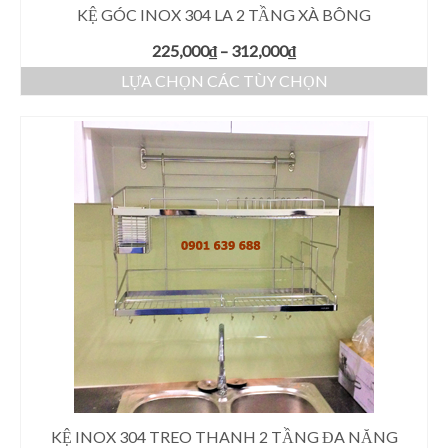
KỆ GÓC INOX 304 LA 2 TẦNG XÀ BÔNG
225,000
₫
–
312,000
₫
LỰA CHỌN CÁC TÙY CHỌN
KỆ INOX 304 TREO THANH 2 TẦNG ĐA NĂNG