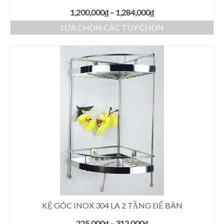
1,200,000
₫
–
1,284,000
₫
LỰA CHỌN CÁC TÙY CHỌN
KỆ GÓC INOX 304 LA 2 TẦNG ĐỂ BÀN
225,000
₫
–
312,000
₫