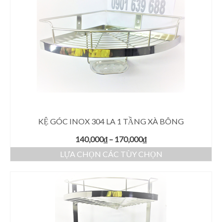
KỆ GÓC INOX 304 LA 1 TẦNG XÀ BÔNG
140,000
₫
–
170,000
₫
LỰA CHỌN CÁC TÙY CHỌN