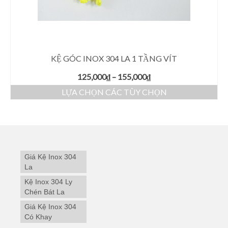
KỆ GÓC INOX 304 LA 1 TẦNG VÍT
125,000
₫
–
155,000
₫
LỰA CHỌN CÁC TÙY CHỌN
Giá Kệ Inox 304
La
Kệ Inox 304 Ly
Chén Bát La
Giá Kệ Inox 304
Có Khay