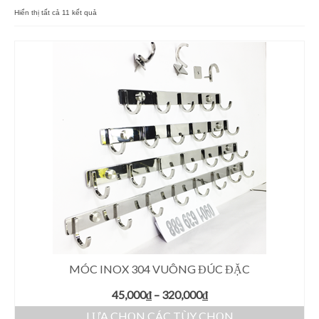
Giá Kệ Inox 304 Bếp Kính
Hiển thị tất cả 11 kết quả
Kệ Góc Inox 304 La
Kệ Inox 304 Bình Nước La
Phụ Kiện Nhà Bếp Khác
Phụ Kiện Phòng Tắm Khác
Giá Kệ Inox 304 Có Khay
Giá Kệ Inox 304 Mờ
MÓC INOX 304 VUÔNG ĐÚC ĐẶC
45,000
₫
–
320,000
₫
LỰA CHỌN CÁC TÙY CHỌN