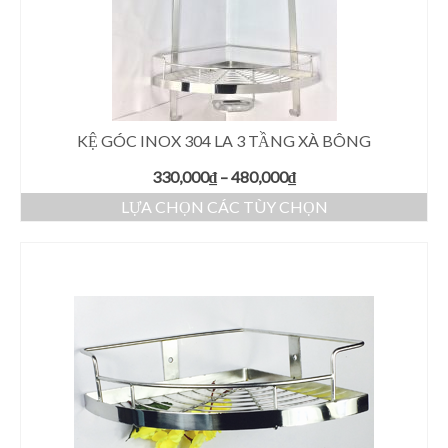
KỆ GÓC INOX 304 LA 3 TẦNG XÀ BÔNG
330,000
₫
–
480,000
₫
LỰA CHỌN CÁC TÙY CHỌN