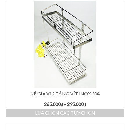
KỆ GIA VỊ 2 TẦNG VÍT INOX 304
265,000
₫
–
295,000
₫
LỰA CHỌN CÁC TÙY CHỌN