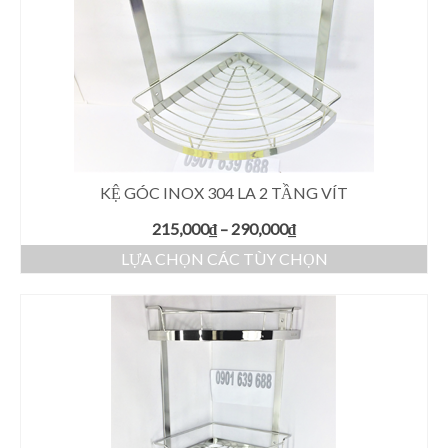
KỆ GÓC INOX 304 LA 2 TẦNG VÍT
215,000
₫
–
290,000
₫
LỰA CHỌN CÁC TÙY CHỌN