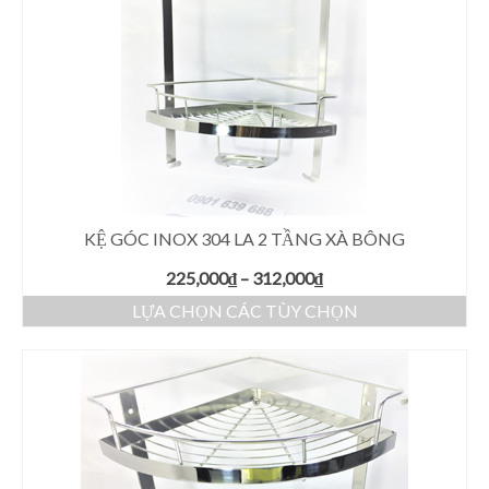
KỆ GÓC INOX 304 LA 2 TẦNG XÀ BÔNG
225,000
₫
–
312,000
₫
LỰA CHỌN CÁC TÙY CHỌN