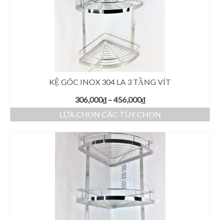
KỆ GÓC INOX 304 LA 3 TẦNG VÍT
306,000
₫
–
456,000
₫
LỰA CHỌN CÁC TÙY CHỌN