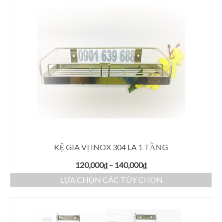
KỆ GIA VỊ INOX 304 LA 1 TẦNG
120,000
₫
–
140,000
₫
LỰA CHỌN CÁC TÙY CHỌN