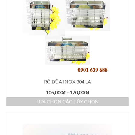
RỔ ĐŨA INOX 304 LA
105,000
₫
–
170,000
₫
LỰA CHỌN CÁC TÙY CHỌN