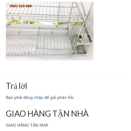
Giá Kệ Inox 304 Bếp Kính
Kệ Góc Inox 304 La
Kệ Inox 304 Bình Nước La
Phụ Kiện Nhà Bếp Khác
Phụ Kiện Phòng Tắm Khác
Giá Kệ Inox 304 Có Khay
Giá Kệ Inox 304 Mờ
Trả lời
Bạn phải
đăng nhập
để gửi phản hồi.
GIAO HÀNG TẬN NHÀ
GIAO HÀNG TẬN NHÀ