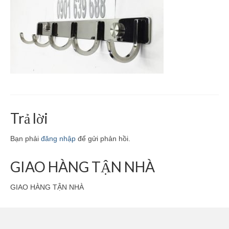
Giá Kệ Inox 304 Bếp Kính
Kệ Góc Inox 304 La
Kệ Inox 304 Bình Nước La
Phụ Kiện Nhà Bếp Khác
Phụ Kiện Phòng Tắm Khác
Trả lời
Giá Kệ Inox 304 Có Khay
Giá Kệ Inox 304 Mờ
Bạn phải
đăng nhập
để gửi phản hồi.
GIAO HÀNG TẬN NHÀ
GIAO HÀNG TẬN NHÀ