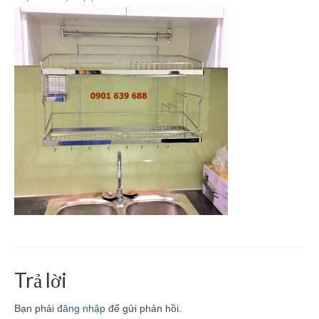
Giá Kệ Inox 304 Bếp Kính
Kệ Góc Inox 304 La
Kệ Inox 304 Bình Nước La
Phụ Kiện Nhà Bếp Khác
Phụ Kiện Phòng Tắm Khác
Giá Kệ Inox 304 Có Khay
Giá Kệ Inox 304 Mờ
Trả lời
Bạn phải
đăng nhập
để gửi phản hồi.