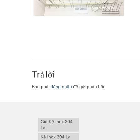
Trả lời
Bạn phải
đăng nhập
để gửi phản hồi.
Giá Kệ Inox 304
La
Kệ Inox 304 Ly