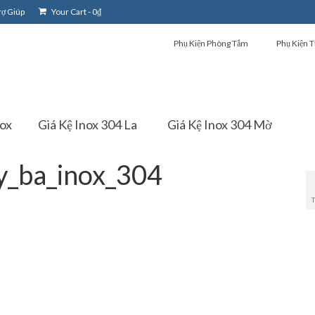
rợ Giúp
Your Cart
-
0
₫
Phụ Kiện Phòng Tắm
Phụ Kiện T
nox
Giá Kệ Inox 304 La
Giá Kệ Inox 304 Mờ
y_ba_inox_304