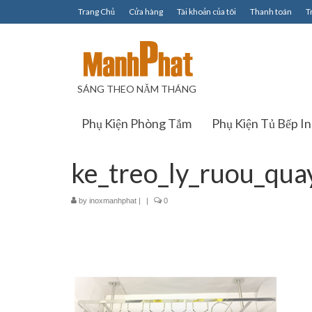
Trang Chủ
Cửa hàng
Tài khoản của tôi
Thanh toán
T
SÁNG THEO NĂM THÁNG
Phụ Kiện Phòng Tắm
Phụ Kiện Tủ Bếp I
ke_treo_ly_ruou_qua
by
inoxmanhphat
|
|
0