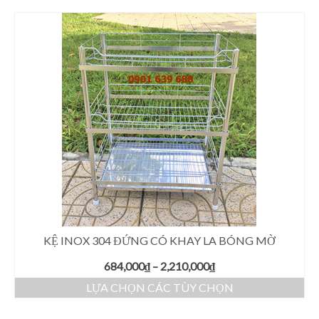
Giá Kệ Inox 304 Bếp Kính
Kệ Góc Inox 304 La
Kệ Inox 304 Bình Nước La
Phụ Kiện Nhà Bếp Khác
Phụ Kiện Phòng Tắm Khác
Giá Kệ Inox 304 Có Khay
Giá Kệ Inox 304 Mờ
KỆ INOX 304 ĐỨNG CÓ KHAY LA BÓNG MỜ
684,000
₫
–
2,210,000
₫
LỰA CHỌN CÁC TÙY CHỌN