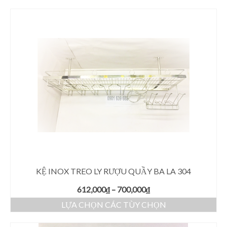
Giá Kệ Inox 304 Bếp Kính
Kệ Góc Inox 304 La
Kệ Inox 304 Bình Nước La
Phụ Kiện Nhà Bếp Khác
Phụ Kiện Phòng Tắm Khác
Giá Kệ Inox 304 Có Khay
Giá Kệ Inox 304 Mờ
KỆ INOX TREO LY RƯỢU QUẦY BA LA 304
612,000
₫
–
700,000
₫
LỰA CHỌN CÁC TÙY CHỌN